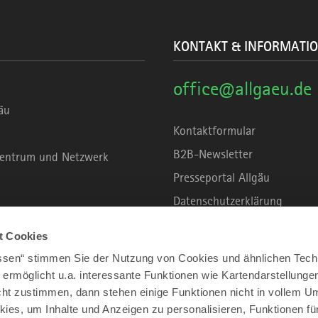
KONTAKT & INFORMATI
office@allgaeu.de
äu
Kontaktformular
B2B-Newsletter
rzentrum und Netzwerk
Presseportal Allgäu
Datenschutzerklärung
Haftungsausschluss
t Cookies
Erklärung zur Barrierefreihei
assen“ stimmen Sie der Nutzung von Cookies und ähnlichen Tech
Unsere Haltung zu Künstliche
 ermöglicht u.a. interessante Funktionen wie Kartendarstellunge
t zustimmen, dann stehen einige Funktionen nicht in vollem Um
Impressum
kies, um Inhalte und Anzeigen zu personalisieren, Funktionen fü