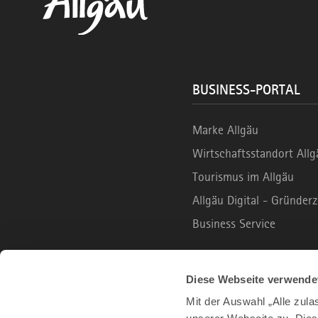
BUSINESS-PORTAL
Marke Allgäu
Wirtschaftsstandort Allg
Tourismus im Allgäu
Allgäu Digital - Gründe
Business Service
B2C PORTAL
Diese Webseite verwende
Mit der Auswahl „Alle zul