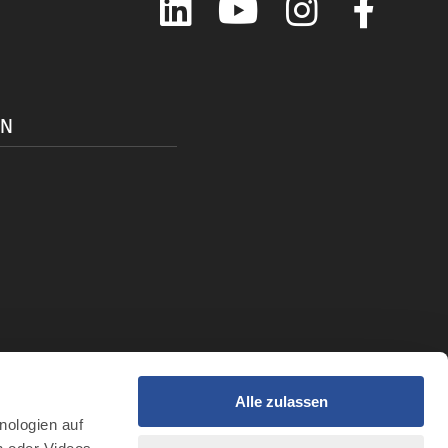
ON
Alle zulassen
t
nologien auf
r Intelligenz