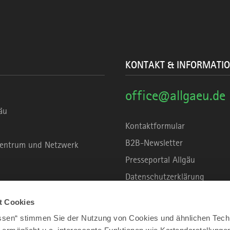
KONTAKT & INFORMATI
office@allgaeu.de
äu
Kontaktformular
B2B-Newsletter
rzentrum und Netzwerk
Presseportal Allgäu
Datenschutzerklärung
Haftungsausschluss
t Cookies
Erklärung zur Barrierefreihei
assen“ stimmen Sie der Nutzung von Cookies und ähnlichen Tech
Unsere Haltung zu Künstliche