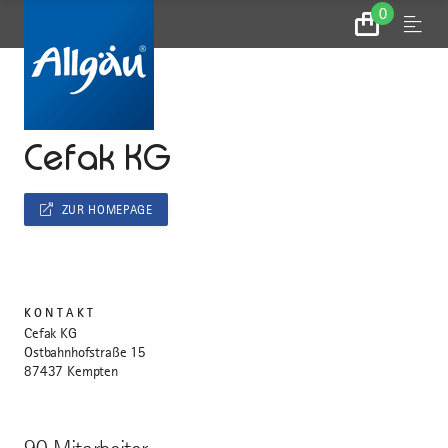
0
Zum
Menu
Warenkorb
...
STARTSEITE
Cefak KG
ZUR HOMEPAGE
KONTAKT
Cefak KG
Ostbahnhofstraße 15
87437 Kempten