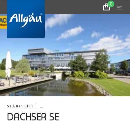
0
Zum
Menu
Warenkorb
...
STARTSEITE
DACHSER SE