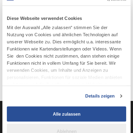
AUF DER KARTE ANZEIGEN
Diese Webseite verwendet Cookies
Mit der Auswahl „Alle zulassen“ stimmen Sie der
Nutzung von Cookies und ähnlichen Technologien auf
unserer Webseite zu. Dies ermöglicht u.a. interessante
Funktionen wie Kartendarstellungen oder Videos. Wenn
Sie den Cookies nicht zustimmen, dann stehen einige
Funktionen nicht in vollem Umfang für Sie bereit. Wir
verwenden Cookies, um Inhalte und Anzeigen zu
personalisieren, Funktionen für soziale Medien anbieten
zu können und die Zugriffe auf unsere Website zu
analysieren. Außerdem geben wir Informationen zu Ihrer
Details zeigen
Verwendung unserer Website an unsere Partner für
soziale Medien, Werbung und Analysen weiter. Unsere
Partner führen diese Informationen möglicherweise mit
Alle zulassen
weiteren Daten zusammen, die Sie ihnen bereitgestellt
LinkedIn
YouTube
Instagra
Fac
haben oder die sie im Rahmen Ihrer Nutzung der Dienste
Ablehnen