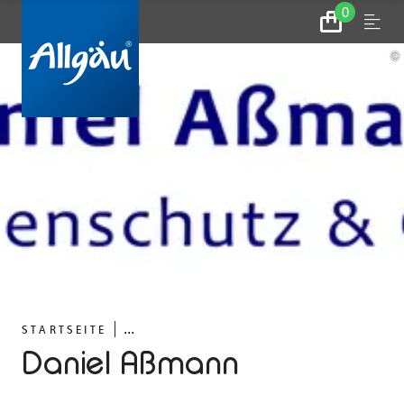
0
Zum
Menu
Warenkorb
©
...
STARTSEITE
Daniel Aßmann