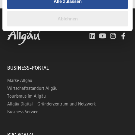
Partner führen diese Informationen möglicherweise mit
Alle zulassen
weiteren Daten zusammen, die Sie ihnen bereitgestellt
haben oder die sie im Rahmen Ihrer Nutzung der Dienste
Ablehnen
gesammelt haben.
LinkedIn
YouTube
Instagra
Fac
BUSINESS-PORTAL
Marke Allgäu
Wirtschaftsstandort Allgäu
Tourismus im Allgäu
Allgäu Digital - Gründerzentrum und Netzwerk
Business Service
B2C PORTAL