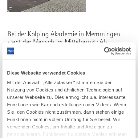
©
Bei der Kolping Akademie in Memmingen
steht der Mensch im Mittelpunkt: Als
Spezialist für Bildung bilden und fördern wir
Menschen.
Diese Webseite verwendet Cookies
Mit der Auswahl „Alle zulassen“ stimmen Sie der
Nutzung von Cookies und ähnlichen Technologien auf
unserer Webseite zu. Dies ermöglicht u.a. interessante
Funktionen wie Kartendarstellungen oder Videos. Wenn
Sie den Cookies nicht zustimmen, dann stehen einige
AUF DER KARTE ANZEIGEN
Funktionen nicht in vollem Umfang für Sie bereit. Wir
verwenden Cookies, um Inhalte und Anzeigen zu
personalisieren, Funktionen für soziale Medien anbieten