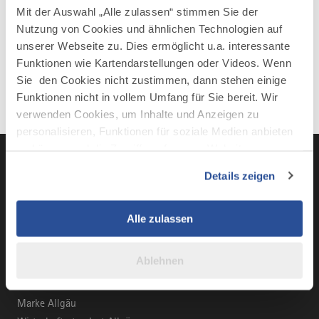
Mit der Auswahl „Alle zulassen“ stimmen Sie der
Nutzung von Cookies und ähnlichen Technologien auf
unserer Webseite zu. Dies ermöglicht u.a. interessante
Funktionen wie Kartendarstellungen oder Videos. Wenn
Sie den Cookies nicht zustimmen, dann stehen einige
Funktionen nicht in vollem Umfang für Sie bereit. Wir
verwenden Cookies, um Inhalte und Anzeigen zu
personalisieren, Funktionen für soziale Medien anbieten
zu können und die Zugriffe auf unsere Website zu
analysieren. Außerdem geben wir Informationen zu Ihrer
Details zeigen
Verwendung unserer Website an unsere Partner für
LinkedIn
YouTube
Instagra
Fac
soziale Medien, Werbung und Analysen weiter. Unsere
Partner führen diese Informationen möglicherweise mit
Alle zulassen
weiteren Daten zusammen, die Sie ihnen bereitgestellt
haben oder die sie im Rahmen Ihrer Nutzung der Dienste
Ablehnen
gesammelt haben.
BUSINESS-PORTAL
Marke Allgäu