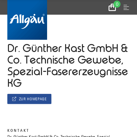
0
Zum
Menu
Warenkorb
...
STARTSEITE
Dr. Günther Kast GmbH &
Co. Technische Gewebe,
Spezial-Fasererzeugnisse
KG
ZUR HOMEPAGE
KONTAKT
Dr. Günther Kast GmbH & Co. Technische Gewebe, Spezial-