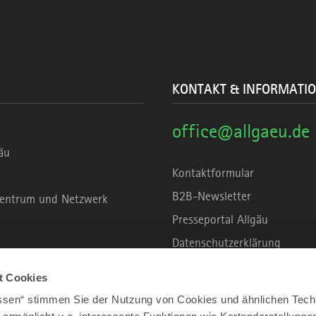
KONTAKT & INFORMATI
office@allgaeu.de
äu
Kontaktformular
B2B-Newsletter
rzentrum und Netzwerk
Presseportal Allgäu
Datenschutzerklärung
Haftungsausschluss
t Cookies
Erklärung zur Barrierefreihei
assen“ stimmen Sie der Nutzung von Cookies und ähnlichen Tech
Unsere Haltung zu Künstliche