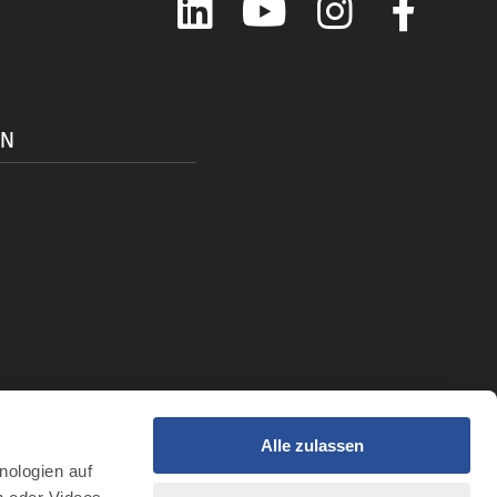
ON
Alle zulassen
t
nologien auf
r Intelligenz