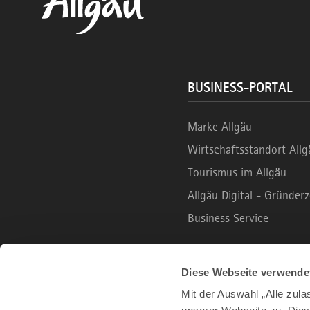
BUSINESS-PORTAL
Marke Allgäu
Wirtschaftsstandort Allg
Tourismus im Allgäu
Allgäu Digital - Gründe
Business Service
B2C PORTAL
Diese Webseite verwende
Mit der Auswahl „Alle zul