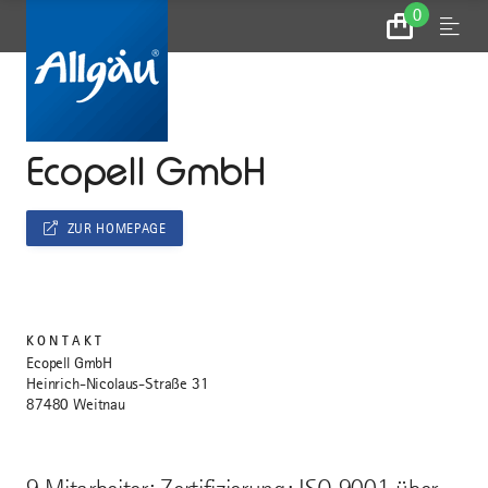
0
Zum
Menu
Warenkorb
...
STARTSEITE
Ecopell GmbH
ZUR HOMEPAGE
KONTAKT
Ecopell GmbH
Heinrich-Nicolaus-Straße 31
87480 Weitnau