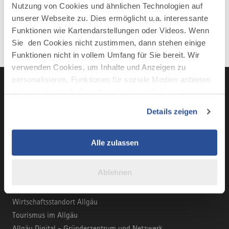
Nutzung von Cookies und ähnlichen Technologien auf
unserer Webseite zu. Dies ermöglicht u.a. interessante
Funktionen wie Kartendarstellungen oder Videos. Wenn
Sie den Cookies nicht zustimmen, dann stehen einige
Funktionen nicht in vollem Umfang für Sie bereit. Wir
verwenden Cookies, um Inhalte und Anzeigen zu
personalisieren, Funktionen für soziale Medien anbieten
zu können und die Zugriffe auf unsere Website zu
analysieren. Außerdem geben wir Informationen zu Ihrer
LinkedIn
YouTube
Instagra
Fac
Details zeigen
Verwendung unserer Website an unsere Partner für
soziale Medien, Werbung und Analysen weiter. Unsere
Partner führen diese Informationen möglicherweise mit
Alle zulassen
weiteren Daten zusammen, die Sie ihnen bereitgestellt
haben oder die sie im Rahmen Ihrer Nutzung der Dienste
BUSINESS-PORTAL
Ablehnen
gesammelt haben.
Marke Allgäu
Wirtschaftsstandort Allgäu
Tourismus im Allgäu
Allgäu Digital - Gründerzentrum und Netzwerk