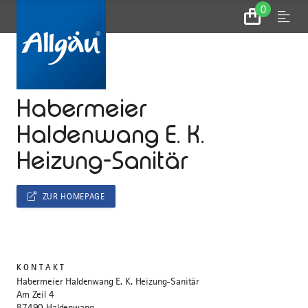
0
Zum
Menu
Warenkorb
...
STARTSEITE
Habermeier
Haldenwang E. K.
Heizung-Sanitär
ZUR HOMEPAGE
KONTAKT
Habermeier Haldenwang E. K. Heizung-Sanitär
Am Zeil 4
87490 Haldenwang