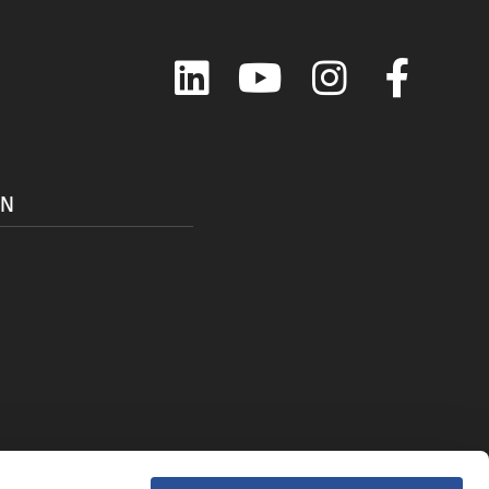
LinkedIn
YouTube
Instagram
Faceboo
ON