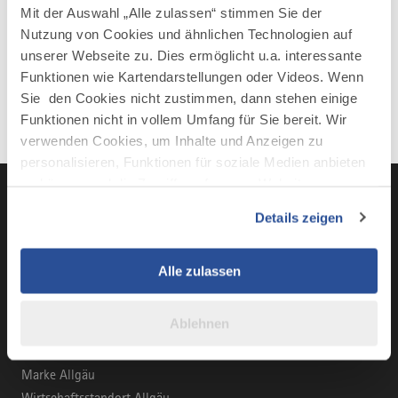
Mit der Auswahl „Alle zulassen“ stimmen Sie der
Nutzung von Cookies und ähnlichen Technologien auf
unserer Webseite zu. Dies ermöglicht u.a. interessante
Funktionen wie Kartendarstellungen oder Videos. Wenn
Sie den Cookies nicht zustimmen, dann stehen einige
Funktionen nicht in vollem Umfang für Sie bereit. Wir
verwenden Cookies, um Inhalte und Anzeigen zu
personalisieren, Funktionen für soziale Medien anbieten
zu können und die Zugriffe auf unsere Website zu
analysieren. Außerdem geben wir Informationen zu Ihrer
Details zeigen
Verwendung unserer Website an unsere Partner für
LinkedIn
YouTube
Instagra
Fac
soziale Medien, Werbung und Analysen weiter. Unsere
Partner führen diese Informationen möglicherweise mit
Alle zulassen
weiteren Daten zusammen, die Sie ihnen bereitgestellt
haben oder die sie im Rahmen Ihrer Nutzung der Dienste
Ablehnen
gesammelt haben.
BUSINESS-PORTAL
Marke Allgäu