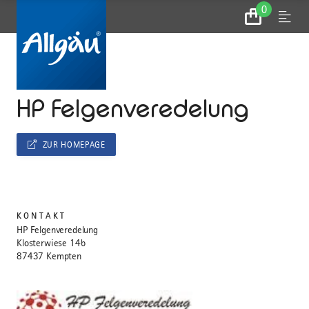
0
Zum
Menu
Warenkorb
...
STARTSEITE
HP Felgenveredelung
ZUR HOMEPAGE
KONTAKT
HP Felgenveredelung
Klosterwiese 14b
87437 Kempten