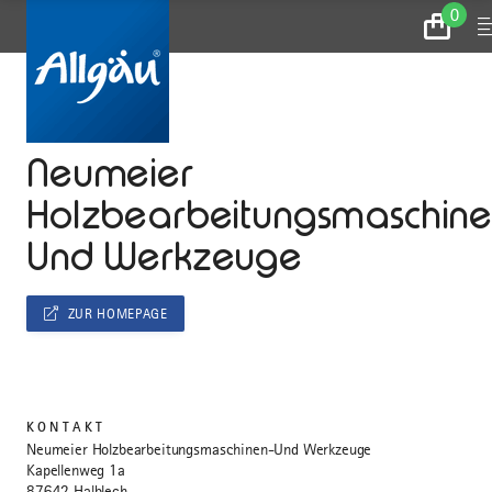
0
Zum
M
Warenko
...
STARTSEITE
Neumeier
Holzbearbeitungsmaschine
Und Werkzeuge
ZUR HOMEPAGE
KONTAKT
Neumeier Holzbearbeitungsmaschinen-Und Werkzeuge
Kapellenweg 1a
87642 Halblech