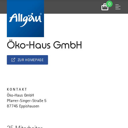
0
Zum
Menu
Warenkorb
...
STARTSEITE
Öko-Haus GmbH
ZUR HOMEPAGE
KONTAKT
Öko-Haus GmbH
Pfarrer-Singer-Straße 5
87745 Eppishausen