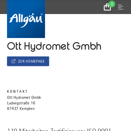
0
Zum
Menu
Warenkorb
...
STARTSEITE
Ott Hydromet Gmbh
ZUR HOMEPAGE
KONTAKT
Ott Hydromet Gmbh
Ludwigstraße 16
87437 Kempten