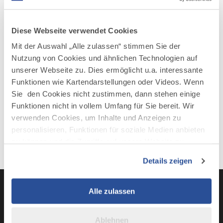
AUF DER KARTE ANZEIGEN
Diese Webseite verwendet Cookies
Mit der Auswahl „Alle zulassen“ stimmen Sie der
Nutzung von Cookies und ähnlichen Technologien auf
unserer Webseite zu. Dies ermöglicht u.a. interessante
Funktionen wie Kartendarstellungen oder Videos. Wenn
Sie den Cookies nicht zustimmen, dann stehen einige
Funktionen nicht in vollem Umfang für Sie bereit. Wir
verwenden Cookies, um Inhalte und Anzeigen zu
personalisieren, Funktionen für soziale Medien anbieten
zu können und die Zugriffe auf unsere Website zu
analysieren. Außerdem geben wir Informationen zu Ihrer
Details zeigen
Verwendung unserer Website an unsere Partner für
soziale Medien, Werbung und Analysen weiter. Unsere
Partner führen diese Informationen möglicherweise mit
Alle zulassen
weiteren Daten zusammen, die Sie ihnen bereitgestellt
LinkedIn
YouTube
Instagra
Fac
haben oder die sie im Rahmen Ihrer Nutzung der Dienste
Ablehnen