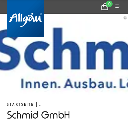
0
Zum
Menu
Warenkorb
©
...
STARTSEITE
Schmid GmbH