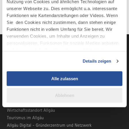
Nutzung von Cookies und ähnlichen Technologien auf
unserer Webseite zu. Dies ermöglicht u.a. interessante
Funktionen wie Kartendarstellungen oder Videos. Wenn
Sie den Cookies nicht zustimmen, dann stehen einige
Funktionen nicht in vollem Umfang für Sie bereit. Wir
verwenden Cookies, um Inhalte und Anzeigen zu
personalisieren, Funktionen für soziale Medien anbieten
zu können und die Zugriffe auf unsere Website zu
analysieren. Außerdem geben wir Informationen zu Ihrer
LinkedIn
YouTube
Instagra
Fac
Details zeigen
Verwendung unserer Website an unsere Partner für
soziale Medien, Werbung und Analysen weiter. Unsere
Partner führen diese Informationen möglicherweise mit
Alle zulassen
weiteren Daten zusammen, die Sie ihnen bereitgestellt
BUSINESS-PORTAL
haben oder die sie im Rahmen Ihrer Nutzung der Dienste
Ablehnen
gesammelt haben.
Marke Allgäu
Wirtschaftsstandort Allgäu
Tourismus im Allgäu
Allgäu Digital - Gründerzentrum und Netzwerk