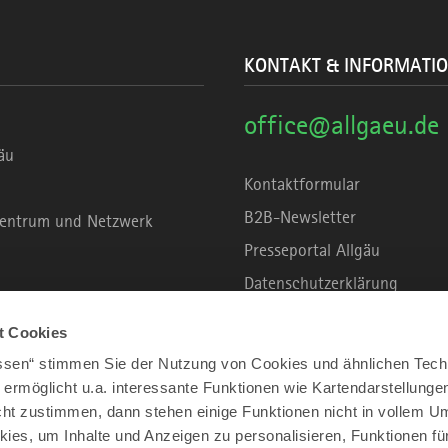
KONTAKT & INFORMATI
office@allgaeu.de
äu
Kontaktformular
B2B-Newsletter
rzentrum und Netzwerk
Presseportal Allgäu
Datenschutzerklärung
Haftungsausschluss
t Cookies
Erklärung zur Barrierefreihei
assen“ stimmen Sie der Nutzung von Cookies und ähnlichen Tech
Unsere Haltung zu Künstliche
 ermöglicht u.a. interessante Funktionen wie Kartendarstellunge
t zustimmen, dann stehen einige Funktionen nicht in vollem Um
Impressum
kies, um Inhalte und Anzeigen zu personalisieren, Funktionen fü