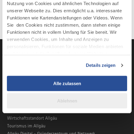
Nutzung von Cookies und ähnlichen Technologien auf
unserer Webseite zu. Dies ermöglicht u.a. interessante
Funktionen wie Kartendarstellungen oder Videos. Wenn
Sie den Cookies nicht zustimmen, dann stehen einige
Funktionen nicht in vollem Umfang für Sie bereit. Wir
verwenden Cookies, um Inhalte und Anzeigen zu
personalisieren, Funktionen für soziale Medien anbieten
zu können und die Zugriffe auf unsere Website zu
analysieren. Außerdem geben wir Informationen zu Ihrer
LinkedIn
YouTube
Instagra
Fac
Details zeigen
Verwendung unserer Website an unsere Partner für
soziale Medien, Werbung und Analysen weiter. Unsere
Partner führen diese Informationen möglicherweise mit
Alle zulassen
weiteren Daten zusammen, die Sie ihnen bereitgestellt
haben oder die sie im Rahmen Ihrer Nutzung der Dienste
BUSINESS-PORTAL
Ablehnen
gesammelt haben.
Marke Allgäu
Wirtschaftsstandort Allgäu
Tourismus im Allgäu
Allgäu Digital - Gründerzentrum und Netzwerk