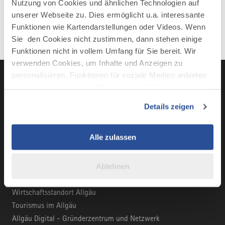
Nutzung von Cookies und ähnlichen Technologien auf
unserer Webseite zu. Dies ermöglicht u.a. interessante
Funktionen wie Kartendarstellungen oder Videos. Wenn
Sie den Cookies nicht zustimmen, dann stehen einige
Funktionen nicht in vollem Umfang für Sie bereit. Wir
verwenden Cookies, um Inhalte und Anzeigen zu
personalisieren, Funktionen für soziale Medien anbieten
zu können und die Zugriffe auf unsere Website zu
analysieren. Außerdem geben wir Informationen zu Ihrer
LinkedIn
YouTube
Instagra
Fac
Details zeigen
Verwendung unserer Website an unsere Partner für
soziale Medien, Werbung und Analysen weiter. Unsere
Partner führen diese Informationen möglicherweise mit
Alle zulassen
weiteren Daten zusammen, die Sie ihnen bereitgestellt
BUSINESS-PORTAL
haben oder die sie im Rahmen Ihrer Nutzung der Dienste
Ablehnen
gesammelt haben.
Marke Allgäu
Wirtschaftsstandort Allgäu
Tourismus im Allgäu
Allgäu Digital - Gründerzentrum und Netzwerk