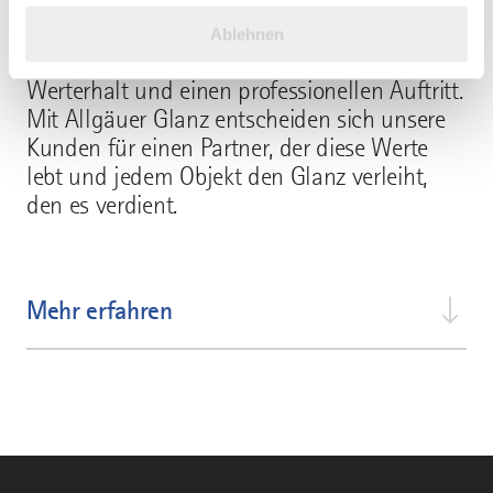
haben oder die sie im Rahmen Ihrer Nutzung der Dienste
Sauberkeit bedeutet für uns mehr als nur
Ablehnen
gesammelt haben.
Reinigung, sie schafft Wohlbefinden,
Werterhalt und einen professionellen Auftritt.
Mit Allgäuer Glanz entscheiden sich unsere
Kunden für einen Partner, der diese Werte
lebt und jedem Objekt den Glanz verleiht,
den es verdient.
Mehr erfahren