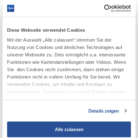
Außenbereichen. Darüber hinaus bieten wir
auch individuelle Lösungen wie
Entrümpelungen oder spezielle
Reinigungsaufträge an, die exakt auf die
Diese Webseite verwendet Cookies
Bedürfnisse unserer Kundinnen und Kunden
Mit der Auswahl „Alle zulassen“ stimmen Sie der
abgestimmt werden.
Nutzung von Cookies und ähnlichen Technologien auf
Allgäuer Glanz steht für Verlässlichkeit,
unserer Webseite zu. Dies ermöglicht u.a. interessante
Termintreue und eine saubere Ausführung
Funktionen wie Kartendarstellungen oder Videos. Wenn
aller Arbeiten. Wir arbeiten mit modernen
Sie den Cookies nicht zustimmen, dann stehen einige
Funktionen nicht in vollem Umfang für Sie bereit. Wir
Reinigungstechniken, hochwertigen
verwenden Cookies, um Inhalte und Anzeigen zu
Reinigungsmitteln und einem geschulten
personalisieren, Funktionen für soziale Medien anbieten
Team, das mit Engagement und Präzision
zu können und die Zugriffe auf unsere Website zu
jede Aufgabe übernimmt. Dabei legen wir
analysieren. Außerdem geben wir Informationen zu Ihrer
großen Wert auf eine vertrauensvolle
Details zeigen
Verwendung unserer Website an unsere Partner für
Zusammenarbeit, transparente
soziale Medien, Werbung und Analysen weiter. Unsere
Kommunikation und ein Ergebnis, das
Partner führen diese Informationen möglicherweise mit
Alle zulassen
überzeugt.
weiteren Daten zusammen, die Sie ihnen bereitgestellt