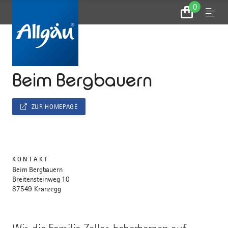
0
Zum
Menu
Warenkorb
...
STARTSEITE
Beim Bergbauern
ZUR HOMEPAGE
KONTAKT
Beim Bergbauern
Breitensteinweg 10
87549 Kranzegg