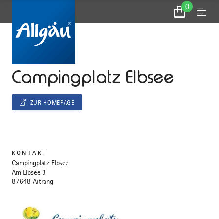
0
Zum
Menu
Warenkorb
...
STARTSEITE
Campingplatz Elbsee
ZUR HOMEPAGE
KONTAKT
Campingplatz Elbsee
Am Elbsee 3
87648 Aitrang