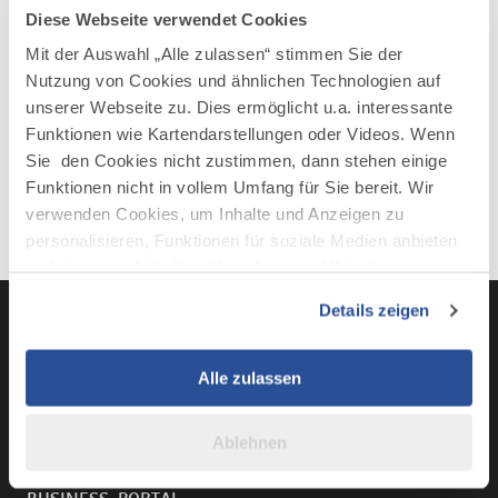
Diese Webseite verwendet Cookies
und Jung.
Mit der Auswahl „Alle zulassen“ stimmen Sie der
Nutzung von Cookies und ähnlichen Technologien auf
unserer Webseite zu. Dies ermöglicht u.a. interessante
Mehr erfahren
Funktionen wie Kartendarstellungen oder Videos. Wenn
Sie den Cookies nicht zustimmen, dann stehen einige
Funktionen nicht in vollem Umfang für Sie bereit. Wir
verwenden Cookies, um Inhalte und Anzeigen zu
personalisieren, Funktionen für soziale Medien anbieten
zu können und die Zugriffe auf unsere Website zu
analysieren. Außerdem geben wir Informationen zu Ihrer
Details zeigen
Verwendung unserer Website an unsere Partner für
soziale Medien, Werbung und Analysen weiter. Unsere
Partner führen diese Informationen möglicherweise mit
LinkedIn
YouTube
Instagra
Fac
Alle zulassen
weiteren Daten zusammen, die Sie ihnen bereitgestellt
haben oder die sie im Rahmen Ihrer Nutzung der Dienste
Ablehnen
gesammelt haben.