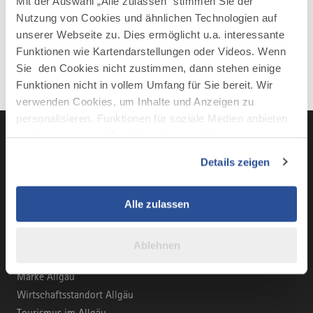
Mit der Auswahl „Alle zulassen“ stimmen Sie der
Mehr erfahren
Nutzung von Cookies und ähnlichen Technologien auf
unserer Webseite zu. Dies ermöglicht u.a. interessante
Funktionen wie Kartendarstellungen oder Videos. Wenn
Sie den Cookies nicht zustimmen, dann stehen einige
Funktionen nicht in vollem Umfang für Sie bereit. Wir
verwenden Cookies, um Inhalte und Anzeigen zu
personalisieren, Funktionen für soziale Medien anbieten
zu können und die Zugriffe auf unsere Website zu
analysieren. Außerdem geben wir Informationen zu Ihrer
Details zeigen
Verwendung unserer Website an unsere Partner für
LinkedIn
YouTube
Instagra
Fac
soziale Medien, Werbung und Analysen weiter. Unsere
Partner führen diese Informationen möglicherweise mit
Alle zulassen
weiteren Daten zusammen, die Sie ihnen bereitgestellt
haben oder die sie im Rahmen Ihrer Nutzung der Dienste
Ablehnen
BUSINESS-PORTAL
gesammelt haben.
Marke Allgäu
Wirtschaftsstandort Allgäu