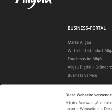
BUSINESS-PORTAL
Marke Allgäu
Wirtschaftsstandort Allg
Tourismus im Allgäu
Allgäu Digital - Gründe
Business Service
B2C PORTAL
Diese Webseite verwende
Mit der Auswahl „Alle zul
unserer Webseite zu. Dies
Urlaub und Freizeit