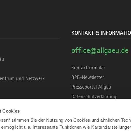
KONTAKT & INFORMATI
office@allgaeu.de
äu
Kontaktformular
B2B-Newsletter
rzentrum und Netzwerk
Presseportal Allgäu
Datenschutzerklärung
Haftungsausschluss
t Cookies
Erklärung zur Barrierefreihei
assen“ stimmen Sie der Nutzung von Cookies und ähnlichen Tech
Unsere Haltung zu Künstliche
 ermöglicht u.a. interessante Funktionen wie Kartendarstellunge