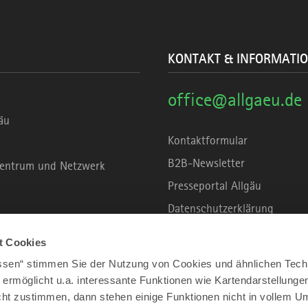
KONTAKT & INFORMATI
office@allgaeu.de
äu
Kontaktformular
B2B-Newsletter
rzentrum und Netzwerk
Presseportal Allgäu
Datenschutzerklärung
Haftungsausschluss
t Cookies
Erklärung zur Barrierefreihei
assen“ stimmen Sie der Nutzung von Cookies und ähnlichen Tech
Unsere Haltung zu Künstliche
 ermöglicht u.a. interessante Funktionen wie Kartendarstellunge
t zustimmen, dann stehen einige Funktionen nicht in vollem Um
Impressum