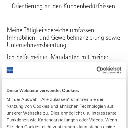
... Orientierung an den Kundenbedürfnissen
Meine Tätigkeitsbereiche umfassen
Immobilien- und Gewerbefinanzierung sowie
Unternehmensberatung.
Ich helfe meinen Mandanten mit meiner
Expertise, ihre Ziele zu erreichen.
Ich verschaffe mir einen Überblick über die
Diese Webseite verwendet Cookies
Istsituation, kläre die Ziele und Wünsche des
Mit der Auswahl „Alle zulassen“ stimmen Sie der
Kunden und
Nutzung von Cookies und ähnlichen Technologien auf
unserer Webseite zu. Dies ermöglicht u.a. interessante
unterstütze dann, mit den richtigen
Funktionen wie Kartendarstellungen oder Videos. Wenn
Lösungen die Kunden zu dem erwünschten
Sie den Cookies nicht zustimmen, dann stehen einige