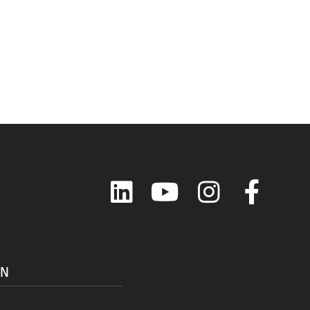
LinkedIn
YouTube
Instagram
Faceboo
ON