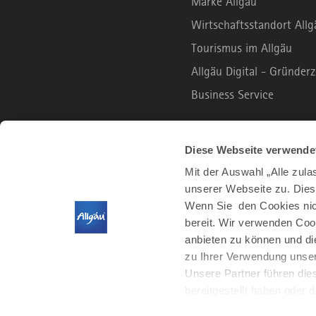
Marke Allgäu
Wirtschaftsstandort Allg
Tourismus im Allgäu
Allgäu Digital - Gründe
Business Service
B2C PORTAL
Diese Webseite verwende
Mit der Auswahl „Alle zul
unserer Webseite zu. Dies
Urlaub und Freizeit
Wenn Sie den Cookies nich
Leben und Arbeiten
bereit. Wir verwenden Coo
Der Allgäu Podcast
anbieten zu können und di
zu Ihrer Verwendung unser
Unsere Partner führen die
bereitgestellt haben oder