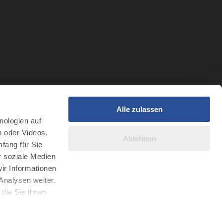
Alle zulassen
t
nologien auf
r Intelligenz
n oder Videos.
Ablehnen
fang für Sie
r soziale Medien
ir Informationen
Analysen weiter.
die Sie ihnen