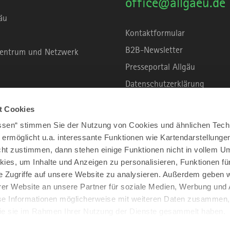
office@allgaeu.de
äu
Kontaktformular
B2B-Newsletter
rzentrum und Netzwerk
Presseportal Allgäu
Datenschutzerklärung
Haftungsausschluss
t Cookies
Erklärung zur Barrierefreihei
assen“ stimmen Sie der Nutzung von Cookies und ähnlichen Tech
Unsere Haltung zu Künstliche
 ermöglicht u.a. interessante Funktionen wie Kartendarstellunge
t zustimmen, dann stehen einige Funktionen nicht in vollem Um
Impressum
kies, um Inhalte und Anzeigen zu personalisieren, Funktionen fü
e Zugriffe auf unsere Website zu analysieren. Außerdem geben w
er Website an unsere Partner für soziale Medien, Werbung und 
se Informationen möglicherweise mit weiteren Daten zusammen, 
 die sie im Rahmen Ihrer Nutzung der Dienste gesammelt haben.