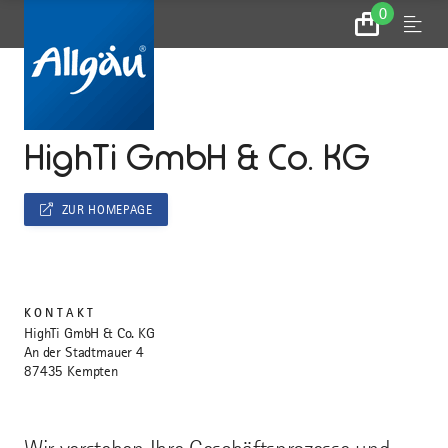
0
Zum
Menu
Warenkorb
...
STARTSEITE
HighTi GmbH & Co. KG
ZUR HOMEPAGE
KONTAKT
HighTi GmbH & Co. KG
An der Stadtmauer 4
87435 Kempten