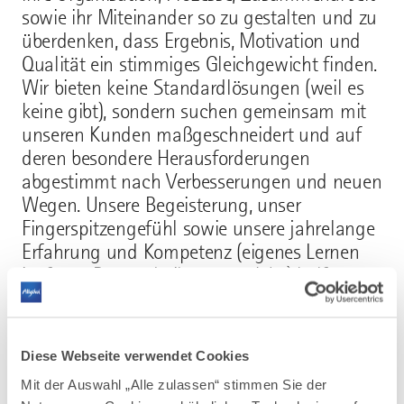
sowie ihr Miteinander so zu gestalten und zu
überdenken, dass Ergebnis, Motivation und
Qualität ein stimmiges Gleichgewicht finden.
Wir bieten keine Standardlösungen (weil es
keine gibt), sondern suchen gemeinsam mit
unseren Kunden maßgeschneidert und auf
deren besondere Herausforderungen
abgestimmt nach Verbesserungen und neuen
Wegen. Unsere Begeisterung, unser
Fingerspitzengefühl sowie unsere jahrelange
Erfahrung und Kompetenz (eigenes Lernen
ist fester Bestandteil unseres Jobs) helfen uns
dabei.
Typische Beratungsanlässe sind die
Diese Webseite verwendet Cookies
Begleitung von Veränderungsprozessen
aufgrund von Wachstum oder
Mit der Auswahl „Alle zulassen“ stimmen Sie der