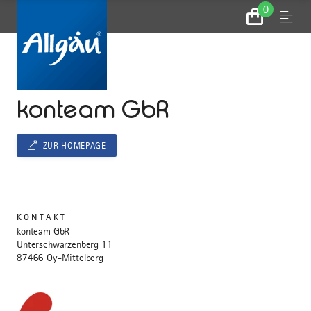
0
Zum
Menu
Warenkorb
...
STARTSEITE
konteam GbR
ZUR HOMEPAGE
KONTAKT
konteam GbR
Unterschwarzenberg 11
87466 Oy-Mittelberg