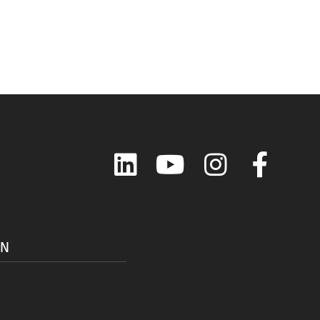
LinkedIn
YouTube
Instagram
Faceboo
ON