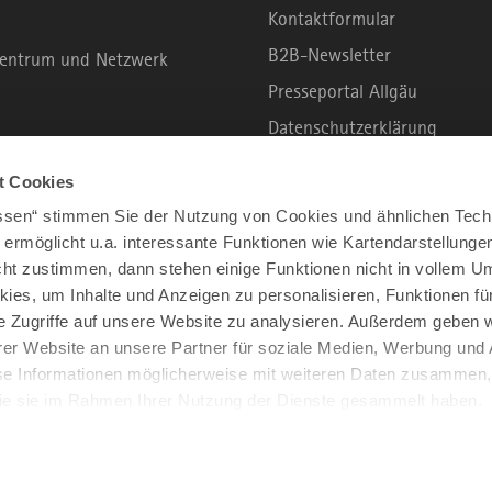
Kontaktformular
B2B-Newsletter
rzentrum und Netzwerk
Presseportal Allgäu
Datenschutzerklärung
Haftungsausschluss
t Cookies
Erklärung zur Barrierefreihei
assen“ stimmen Sie der Nutzung von Cookies und ähnlichen Tech
Unsere Haltung zu Künstliche
 ermöglicht u.a. interessante Funktionen wie Kartendarstellunge
t zustimmen, dann stehen einige Funktionen nicht in vollem Um
Impressum
kies, um Inhalte und Anzeigen zu personalisieren, Funktionen fü
e Zugriffe auf unsere Website zu analysieren. Außerdem geben w
er Website an unsere Partner für soziale Medien, Werbung und 
se Informationen möglicherweise mit weiteren Daten zusammen, 
 die sie im Rahmen Ihrer Nutzung der Dienste gesammelt haben.
2026 ALLGÄU
ALLE RECHTE VORBEHALTEN