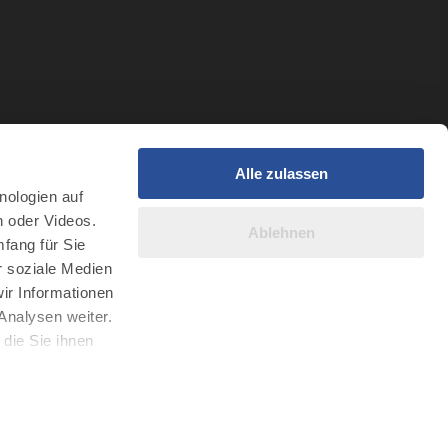
Alle zulassen
t
nologien auf
r Intelligenz
n oder Videos.
Ablehnen
fang für Sie
r soziale Medien
ir Informationen
Analysen weiter.
die Sie ihnen