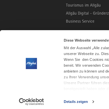
Tourismus im Allgäu
Allgäu Digital - Gründe
Business Service
B2C PORTAL
Diese Webseite verwende
Mit der Auswahl „Alle zul
unserer Webseite zu. Dies
Urlaub und Freizeit
Wenn Sie den Cookies nich
Leben und Arbeiten
bereit. Wir verwenden Coo
Der Allgäu Podcast
anbieten zu können und di
zu Ihrer Verwendung unser
Unsere Partner führen die
bereitgestellt haben oder
Details zeigen