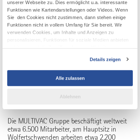
unserer Webseite zu. Dies ermöglicht u.a. interessante
Verbrauch von Packstoffen, Energie und
Funktionen wie Kartendarstellungen oder Videos. Wenn
Kühlwasser. Gleichzeitig tragen diese zur
Sie den Cookies nicht zustimmen, dann stehen einige
Steigerung der Leistungsfähigkeit der
Funktionen nicht in vollem Umfang für Sie bereit. Wir
Verpackungsmaschinen und zur Erhöhung
verwenden Cookies, um Inhalte und Anzeigen zu
der Maschinenverfügbarkeit bei. Damit die
personalisieren, Funktionen für soziale Medien anbieten
Investitionen seiner Kunden langfristig sicher
zu können und die Zugriffe auf unsere Website zu
sind, bietet MULTIVAC einen umfassenden
analysieren. Außerdem geben wir Informationen zu Ihrer
Details zeigen
Umrüstungs- und Nachrüstungsservice, um
Verwendung unserer Website an unsere Partner für
die Maschinen auch für sich ändernde
soziale Medien, Werbung und Analysen weiter. Unsere
Partner führen diese Informationen möglicherweise mit
Anforderungen nutzbar zu machen. Dazu
Alle zulassen
weiteren Daten zusammen, die Sie ihnen bereitgestellt
zählen zum Beispiel Änderungen von
haben oder die sie im Rahmen Ihrer Nutzung der Dienste
Verpackungsformen oder -materialien.
Ablehnen
gesammelt haben.
Die MULTIVAC Gruppe beschäftigt weltweit
etwa 6.500 Mitarbeiter, am Hauptsitz in
Wolfertschwenden arbeiten etwa 2.200