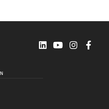
LinkedIn
YouTube
Instagram
Faceboo
ON