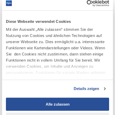
Liquiditätsströme und die steuerlichen
Folgen auf einzigartig Weise transparent
werden. Unsere strategische Finanzplanung
Diese Webseite verwendet Cookies
geht dabei weit über die klassische
Mit der Auswahl „Alle zulassen“ stimmen Sie der
Vermögensberatung hinaus.
Nutzung von Cookies und ähnlichen Technologien auf
unserer Webseite zu. Dies ermöglicht u.a. interessante
Integrität, Respekt, Ehrlichkeit und
Funktionen wie Kartendarstellungen oder Videos. Wenn
Verantwortungsbewusstsein bilden die Basis
Sie den Cookies nicht zustimmen, dann stehen einige
unserer Philosophie.
Funktionen nicht in vollem Umfang für Sie bereit. Wir
Unser Ziel ist in allem was wir tun, immer bei
verwenden Cookies, um Inhalte und Anzeigen zu
personalisieren, Funktionen für soziale Medien anbieten
den Besten zu sein. Daher gehören Initiative,
zu können und die Zugriffe auf unsere Website zu
Kreativität und persönliches Engagement zu
analysieren. Außerdem geben wir Informationen zu Ihrer
unserem Selbstverständnis und unsere
Details zeigen
Verwendung unserer Website an unsere Partner für
Berater zeichnet eine hohe fachliche und
soziale Medien, Werbung und Analysen weiter. Unsere
soziale Kompetenz aus.
Partner führen diese Informationen möglicherweise mit
Alle zulassen
weiteren Daten zusammen, die Sie ihnen bereitgestellt
Seit über zwei Jahrzehnten sind wir in der