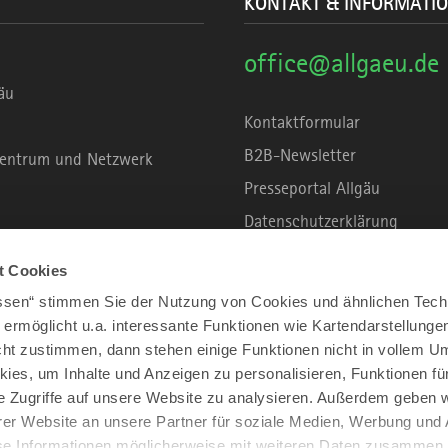
KONTAKT & INFORMATI
office@allgaeu.de
äu
Kontaktformular
B2B-Newsletter
rzentrum und Netzwerk
Presseportal Allgäu
Datenschutzerklärung
Haftungsausschluss
t Cookies
Erklärung zur Barrierefreihei
assen“ stimmen Sie der Nutzung von Cookies und ähnlichen Tech
Unsere Haltung zu Künstliche
 ermöglicht u.a. interessante Funktionen wie Kartendarstellunge
t zustimmen, dann stehen einige Funktionen nicht in vollem Um
Impressum
kies, um Inhalte und Anzeigen zu personalisieren, Funktionen fü
e Zugriffe auf unsere Website zu analysieren. Außerdem geben w
er Website an unsere Partner für soziale Medien, Werbung und 
se Informationen möglicherweise mit weiteren Daten zusammen, 