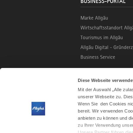
BUSINESS-PORTAL
Marke Allgäu
Wirtschaftsstandort Allg
Tourismus im Allgäu
Allgäu Digital - Gründe
Business Service
B2C PORTAL
Diese Webseite verwende
Mit der Auswahl „Alle zul
unserer Webseite zu. Dies
Urlaub und Freizeit
Wenn Sie den Cookies nich
Leben und Arbeiten
bereit. Wir verwenden Coo
Der Allgäu Podcast
anbieten zu können und di
zu Ihrer Verwendung unser
Unsere Partner führen die