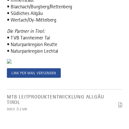
• Immenstadt
• Blaichach/Burgberg/Rettenberg
• Südliches Allgäu
• Wertach/Oy-Mittelberg
Die Partner in Tirol:
• TVB Tannheimer Tal
• Naturparkregion Reutte
• Naturparkregion Lechtal
LINK PER MAIL VERSENDEN
Artikel
MTB
MTB LEITPRODUKTENTWICKLUNG ALLGÄU
Leitproduktentwicklung
TIROL
Allgäu
DOCX
1.2 MB
Tirol
herunterladen
Bild