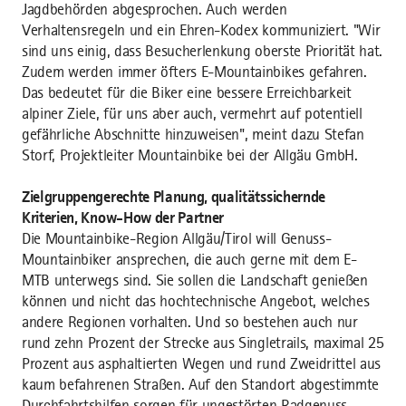
Jagdbehörden abgesprochen. Auch werden
Verhaltensregeln und ein Ehren-Kodex kommuniziert. "Wir
sind uns einig, dass Besucherlenkung oberste Priorität hat.
Zudem werden immer öfters E-Mountainbikes gefahren.
Das bedeutet für die Biker eine bessere Erreichbarkeit
alpiner Ziele, für uns aber auch, vermehrt auf potentiell
gefährliche Abschnitte hinzuweisen", meint dazu Stefan
Storf, Projektleiter Mountainbike bei der Allgäu GmbH.
Zielgruppengerechte Planung, qualitätssichernde
Kriterien, Know-How der Partner
Die Mountainbike-Region Allgäu/Tirol will Genuss-
Mountainbiker ansprechen, die auch gerne mit dem E-
MTB unterwegs sind. Sie sollen die Landschaft genießen
können und nicht das hochtechnische Angebot, welches
andere Regionen vorhalten. Und so bestehen auch nur
rund zehn Prozent der Strecke aus Singletrails, maximal 25
Prozent aus asphaltierten Wegen und rund Zweidrittel aus
kaum befahrenen Straßen. Auf den Standort abgestimmte
Durchfahrtshilfen sorgen für ungestörten Radgenuss,