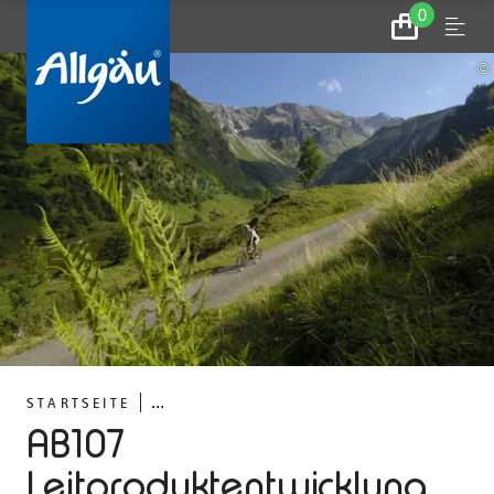
0
Zum
Menu
Warenkorb
©
...
STARTSEITE
AB107
Leitproduktentwicklung