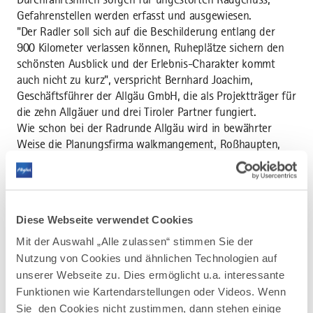
Gefahrenstellen werden erfasst und ausgewiesen.
"Der Radler soll sich auf die Beschilderung entlang der
900 Kilometer verlassen können, Ruheplätze sichern den
schönsten Ausblick und der Erlebnis-Charakter kommt
auch nicht zu kurz", verspricht Bernhard Joachim,
Geschäftsführer der Allgäu GmbH, die als Projektträger für
die zehn Allgäuer und drei Tiroler Partner fungiert.
Wie schon bei der Radrunde Allgäu wird in bewährter
Weise die Planungsfirma walkmangement, Roßhaupten,
nach Festlegung der Routenführung durch die Partner
jeden Kilometer abradeln und beurteilen. Daraus wird das
Beschilderungssystem mit Aufklärung, Rastplätzen und
Durchgangshilfe erstellt. "Derzeit testet Bad Hindelang
Diese Webseite verwendet Cookies
übrigens ein ganz neues System: Ein sogenanntes
Flowgate kann einfach überfahren werden, es schließt
Mit der Auswahl „Alle zulassen“ stimmen Sie der
automatisch. Das ist eines unserer Qualitätsmerkmale:
Nutzung von Cookies und ähnlichen Technologien auf
Innovation neben Sicherheit für Radler und
unserer Webseite zu. Dies ermöglicht u.a. interessante
Grundbesitzer", meint Storf. Auch das Know-How und die
Funktionen wie Kartendarstellungen oder Videos. Wenn
Erfahrungen der Tiroler werden eingearbeitet: Schon seit
Sie den Cookies nicht zustimmen, dann stehen einige