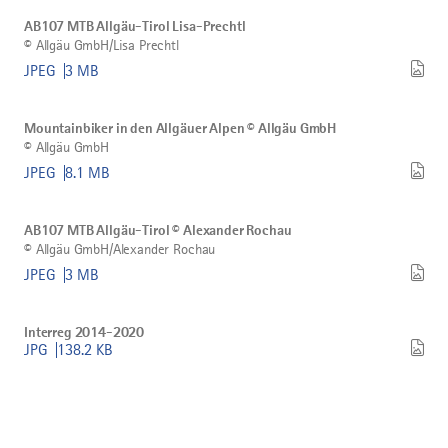
©
AB107
AB107 MTB Allgäu-Tirol Lisa-Prechtl
MTB
©
Allgäu GmbH/Lisa Prechtl
Allgäu-
Tirol
JPEG
3 MB
Lisa-
Prechtl
Bild
©
herunterladen
Mountainbiker
Mountainbiker in den Allgäuer Alpen © Allgäu GmbH
in
©
Allgäu GmbH
den
Allgäuer
JPEG
8.1 MB
Alpen
©
Bild
©
Allgäu
AB107
GmbH
AB107 MTB Allgäu-Tirol © Alexander Rochau
MTB
herunterladen
©
Allgäu GmbH/Alexander Rochau
Allgäu-
Tirol
JPEG
3 MB
©
Alexander
Bild
Rochau
Interreg
herunterladen
Interreg 2014-2020
2014-
JPG
138.2 KB
2020
herunterladen