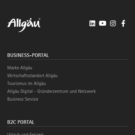
LinkedIn
YouTube
Instagra
Fac
BUSINESS-PORTAL
Marke Allgäu
Wirtschaftsstandort Allgäu
Tourismus im Allgäu
Allgäu Digital - Gründerzentrum und Netzwerk
Business Service
B2C PORTAL
Urlaub und Freizeit