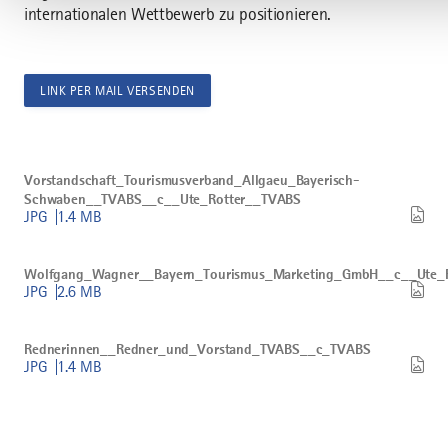
internationalen Wettbewerb zu positionieren.
LINK PER MAIL VERSENDEN
Bild
Vorstandschaft_Tourismusverband_Allgaeu_Bayerisch-
Vorstandschaft_Tourismusverband_Allgaeu_Bayerisch-
Schwaben__TVABS__c__Ute_Rotter__TVABS
Schwaben__TVABS__c__Ute_Rotter__TVABS
herunterladen
JPG
1.4 MB
Bild
Wolfgang_Wagner__Bayern_Tourismus_Marketing_GmbH__c__
Wolfgang_Wagner__Bayern_Tourismus_Marketing_GmbH__c__Ute_
herunterladen
JPG
2.6 MB
Bild
Rednerinnen__Redner_und_Vorstand_TVABS__c_TVABS
Rednerinnen__Redner_und_Vorstand_TVABS__c_TVABS
herunterladen
JPG
1.4 MB