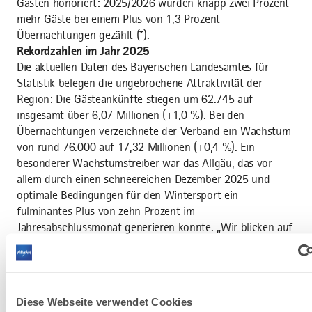
Gästen honoriert: 2025/2026 wurden knapp zwei Prozent
mehr Gäste bei einem Plus von 1,3 Prozent
Übernachtungen gezählt (*).
Rekordzahlen im Jahr 2025
Die aktuellen Daten des Bayerischen Landesamtes für
Statistik belegen die ungebrochene Attraktivität der
Region: Die Gästeankünfte stiegen um 62.745 auf
insgesamt über 6,07 Millionen (+1,0 %). Bei den
Übernachtungen verzeichnete der Verband ein Wachstum
von rund 76.000 auf 17,32 Millionen (+0,4 %). Ein
besonderer Wachstumstreiber war das Allgäu, das vor
allem durch einen schneereichen Dezember 2025 und
optimale Bedingungen für den Wintersport ein
fulminantes Plus von zehn Prozent im
Jahresabschlussmonat generieren konnte. „Wir blicken auf
ein bewegtes und erfolgreiches Jahr zurück“, so Zinnecker
abschließend. „Mit der Strategie 2030 und der engen
Verzahnung unserer Kräfte sind wir bestens gerüstet, um
unsere Region als wettbewerbsfähigen, nachhaltigen und
Diese Webseite verwendet Cookies
vielfältigen Lebens- und Urlaubsraum weiterzuentwickeln.“