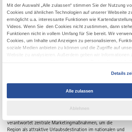
Mit der Auswahl „Alle zulassen“ stimmen Sie der Nutzung v
Tourismusmonitor Bayern: kostenloser Zugriff auf
Cookies und ähnlichen Technologien auf unserer Webseite z
Kennzahlen
ermöglicht u.a. interessante Funktionen wie Kartendarstellu
Die Bayern Tourismus Marketing GmbH stellt mit dem
Videos. Wenn Sie den Cookies nicht zustimmen, dann stehe
Tourismusmonitor Bayern
eine kostenlose Plattform für
Funktionen nicht in vollem Umfang für Sie bereit. Wir verwe
den bayerischen Tourismus bereit. Sie bietet umfassende
Cookies, um Inhalte und Anzeigen zu personalisieren, Funkti
Daten zu Wirtschaft, Demografie, Infrastruktur, Umwelt
soziale Medien anbieten zu können und die Zugriffe auf unse
und Wetter für alle 96 Landkreise und Städte. Laut
Website zu analysieren. Außerdem geben wir Informationen z
Prokurist Wolfgang Wagner ermöglichen interaktive
Verwendung unserer Website an unsere Partner für soziale 
Karten und Vergleichsfunktionen dabei fundierte Analysen
Werbung und Analysen weiter. Unsere Partner führen diese
und Trendentwicklungen.
Details z
Informationen möglicherweise mit weiteren Daten zusammen,
Über den Tourismusverband Allgäu/Bayerisch-Schwaben
ihnen bereitgestellt haben oder die sie im Rahmen Ihrer Nut
e.V.
Dienste gesammelt haben.
Alle zulassen
Der Tourismusverband Allgäu/Bayerisch-Schwaben e.V.
fungiert als Interessensvertretung für den Tourismus in
Ablehnen
der Region. Er bündelt die Kräfte der Tourismusakteure,
sichert Fördermittel, betreibt aktives Lobbying und
verantwortet zentrale Marketingmaßnahmen, um die
Region als attraktive Urlaubsdestination im nationalen und