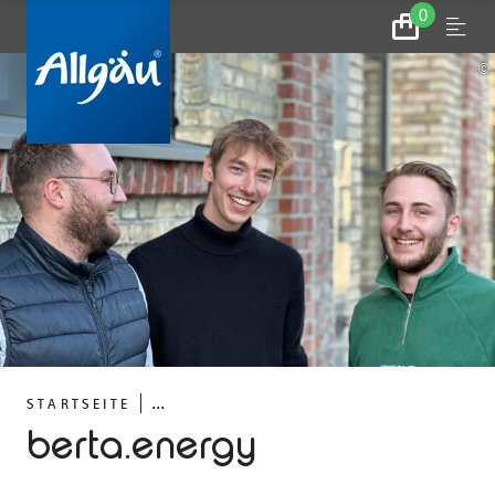
0
Zum
Menu
Warenkorb
©
...
STARTSEITE
berta.energy