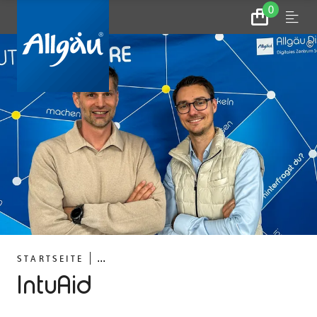
0
Zum
Menu
Warenkorb
©
...
STARTSEITE
IntuAid