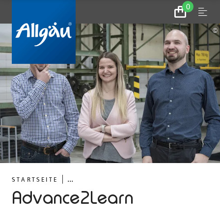
0
Zum
Menu
Warenkorb
©
...
STARTSEITE
Advance2Learn