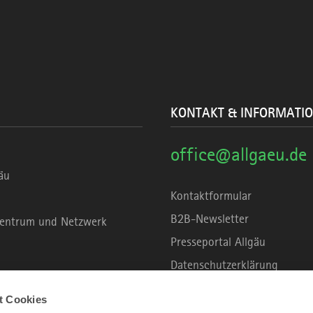
KONTAKT & INFORMATI
office@allgaeu.de
äu
Kontaktformular
B2B-Newsletter
rzentrum und Netzwerk
Presseportal Allgäu
Datenschutzerklärung
Haftungsausschluss
t Cookies
Erklärung zur Barrierefreihei