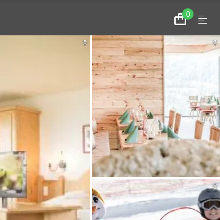
0
Menu
Zum
Warenkorb
©
©
©