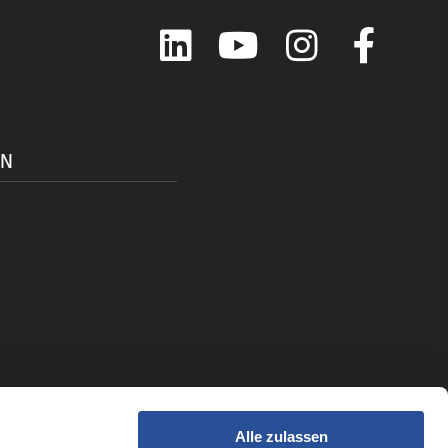
LinkedIn
YouTube
Instagram
Faceboo
ON
Alle zulassen
t