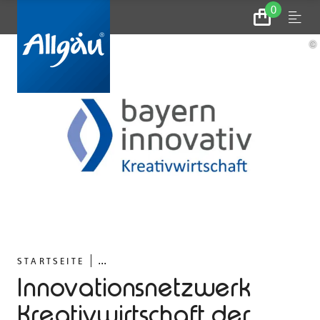
0
Zum
Menu
Warenkorb
©
...
STARTSEITE
Innovationsnetzwerk
Kreativwirtschaft der