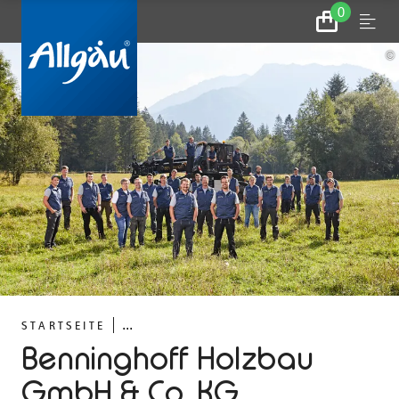
0
Zum
Menu
Warenkorb
©
...
STARTSEITE
Benninghoff Holzbau
GmbH & Co. KG