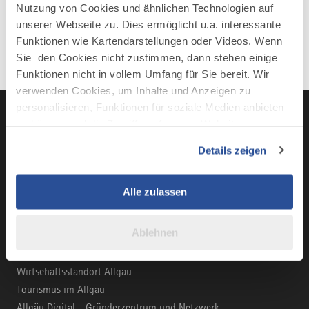
Nutzung von Cookies und ähnlichen Technologien auf
unserer Webseite zu. Dies ermöglicht u.a. interessante
Funktionen wie Kartendarstellungen oder Videos. Wenn
Sie den Cookies nicht zustimmen, dann stehen einige
Funktionen nicht in vollem Umfang für Sie bereit. Wir
verwenden Cookies, um Inhalte und Anzeigen zu
personalisieren, Funktionen für soziale Medien anbieten
zu können und die Zugriffe auf unsere Website zu
analysieren. Außerdem geben wir Informationen zu Ihrer
LinkedIn
YouTube
Instagra
Fac
Details zeigen
Verwendung unserer Website an unsere Partner für
soziale Medien, Werbung und Analysen weiter. Unsere
Partner führen diese Informationen möglicherweise mit
Alle zulassen
weiteren Daten zusammen, die Sie ihnen bereitgestellt
haben oder die sie im Rahmen Ihrer Nutzung der Dienste
BUSINESS-PORTAL
Ablehnen
gesammelt haben.
Marke Allgäu
Wirtschaftsstandort Allgäu
Tourismus im Allgäu
Allgäu Digital - Gründerzentrum und Netzwerk