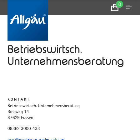
0
Zum
Menu
Warenkorb
...
STARTSEITE
Betriebswirtsch.
Unternehmensberatung
KONTAKT
Betriebswirtsch. Unternehmensberatung
Ringweg 14
87629 Füssen
08362 3000-433
mail@existenzgruender-info.net