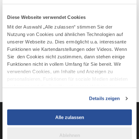
AUF DER KARTE ANZEIGEN
Diese Webseite verwendet Cookies
Mit der Auswahl „Alle zulassen“ stimmen Sie der
Nutzung von Cookies und ähnlichen Technologien auf
unserer Webseite zu. Dies ermöglicht u.a. interessante
Funktionen wie Kartendarstellungen oder Videos. Wenn
Sie den Cookies nicht zustimmen, dann stehen einige
Funktionen nicht in vollem Umfang für Sie bereit. Wir
verwenden Cookies, um Inhalte und Anzeigen zu
personalisieren, Funktionen für soziale Medien anbieten
zu können und die Zugriffe auf unsere Website zu
analysieren. Außerdem geben wir Informationen zu Ihrer
Details zeigen
Verwendung unserer Website an unsere Partner für
soziale Medien, Werbung und Analysen weiter. Unsere
Partner führen diese Informationen möglicherweise mit
Alle zulassen
weiteren Daten zusammen, die Sie ihnen bereitgestellt
LinkedIn
YouTube
Instagra
Fac
haben oder die sie im Rahmen Ihrer Nutzung der Dienste
Ablehnen
gesammelt haben.