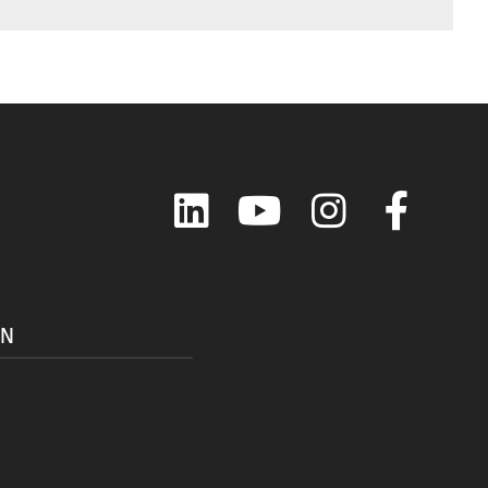
LinkedIn
YouTube
Instagram
Faceboo
ON