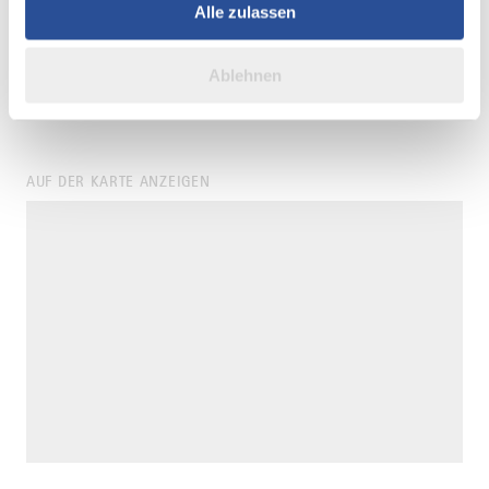
Partner führen diese Informationen möglicherweise mit
Alle zulassen
Briefkästen im 
weiteren Daten zusammen, die Sie ihnen bereitgestellt
haben oder die sie im Rahmen Ihrer Nutzung der Dienste
Ablehnen
gesammelt haben.
AUF DER KARTE ANZEIGEN