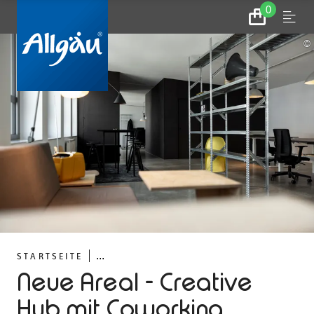
0
Zum
Menu
Warenkorb
©
...
STARTSEITE
Neue Areal - Creative
Hub mit Coworking,