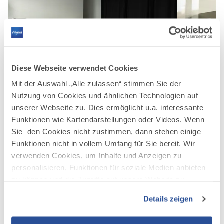
Diese Webseite verwendet Cookies
©
Mit der Auswahl „Alle zulassen“ stimmen Sie der
Besprechungsraum im Neue Areal
Nutzung von Cookies und ähnlichen Technologien auf
unserer Webseite zu. Dies ermöglicht u.a. interessante
Funktionen wie Kartendarstellungen oder Videos. Wenn
Sie den Cookies nicht zustimmen, dann stehen einige
Funktionen nicht in vollem Umfang für Sie bereit. Wir
verwenden Cookies, um Inhalte und Anzeigen zu
personalisieren, Funktionen für soziale Medien anbieten
zu können und die Zugriffe auf unsere Website zu
analysieren. Außerdem geben wir Informationen zu Ihrer
Details zeigen
Verwendung unserer Website an unsere Partner für
soziale Medien, Werbung und Analysen weiter. Unsere
©