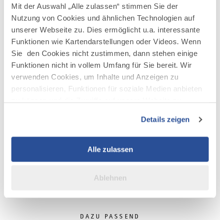
Mit der Auswahl „Alle zulassen“ stimmen Sie der
Nutzung von Cookies und ähnlichen Technologien auf
AUF DER KARTE ANZEIGEN
unserer Webseite zu. Dies ermöglicht u.a. interessante
Funktionen wie Kartendarstellungen oder Videos. Wenn
Sie den Cookies nicht zustimmen, dann stehen einige
Funktionen nicht in vollem Umfang für Sie bereit. Wir
verwenden Cookies, um Inhalte und Anzeigen zu
personalisieren, Funktionen für soziale Medien anbieten
zu können und die Zugriffe auf unsere Website zu
analysieren. Außerdem geben wir Informationen zu Ihrer
Details zeigen
Verwendung unserer Website an unsere Partner für
soziale Medien, Werbung und Analysen weiter. Unsere
Partner führen diese Informationen möglicherweise mit
Alle zulassen
weiteren Daten zusammen, die Sie ihnen bereitgestellt
haben oder die sie im Rahmen Ihrer Nutzung der Dienste
Ablehnen
gesammelt haben.
DAZU PASSEND