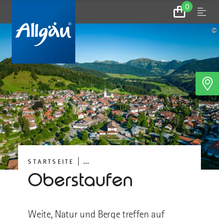
0
Zum
Menu
Warenkorb
©
...
STARTSEITE
Oberstaufen
Weite, Natur und Berge treffen auf