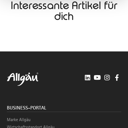
Interessante Artikel für
dich
LinkedIn
YouTube
Instagra
Fac
BUSINESS-PORTAL
Marke Allgäu
Wirtschaftsstandort Allgäu