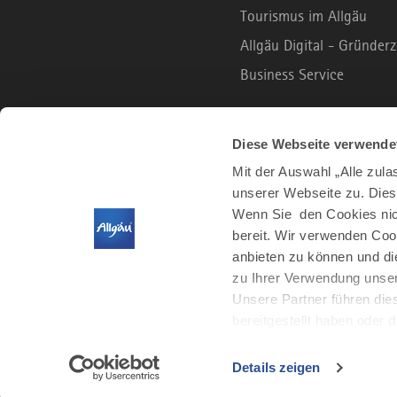
Tourismus im Allgäu
Allgäu Digital - Gründe
Business Service
B2C PORTAL
Diese Webseite verwende
Mit der Auswahl „Alle zul
unserer Webseite zu. Dies
Urlaub und Freizeit
Wenn Sie den Cookies nich
Leben und Arbeiten
bereit. Wir verwenden Coo
Der Allgäu Podcast
anbieten zu können und di
zu Ihrer Verwendung unser
Unsere Partner führen die
bereitgestellt haben oder
Details zeigen