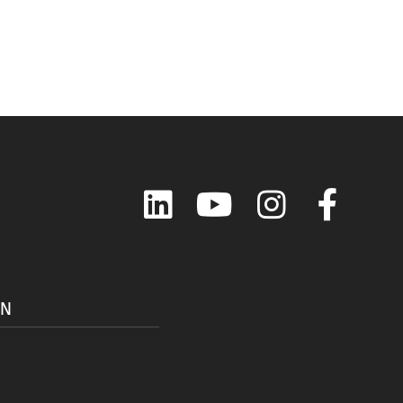
LinkedIn
YouTube
Instagram
Faceboo
ON