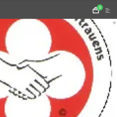
0
Menu
Zum
Warenkorb
©