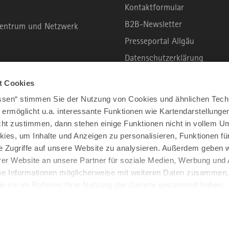
Kontaktformular
B2B-Newsletter
rzentrum und Netzwerk
Presseportal Allgäu
Datenschutzerklärung
Haftungsausschluss
t Cookies
Erklärung zur Barrierefreihei
assen“ stimmen Sie der Nutzung von Cookies und ähnlichen Tech
Unsere Haltung zu Künstliche
 ermöglicht u.a. interessante Funktionen wie Kartendarstellunge
t zustimmen, dann stehen einige Funktionen nicht in vollem Um
Impressum
kies, um Inhalte und Anzeigen zu personalisieren, Funktionen fü
e Zugriffe auf unsere Website zu analysieren. Außerdem geben w
er Website an unsere Partner für soziale Medien, Werbung und 
se Informationen möglicherweise mit weiteren Daten zusammen, 
 die sie im Rahmen Ihrer Nutzung der Dienste gesammelt haben.
2026 ALLGÄU
ALLE RECHTE VORBEHALTEN