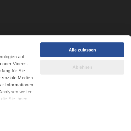
Alle zulassen
t
nologien auf
r Intelligenz
n oder Videos.
Ablehnen
fang für Sie
r soziale Medien
ir Informationen
Analysen weiter.
die Sie ihnen