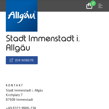
0
Zum
Menu
Warenkorb
...
STARTSEITE
Stadt Immenstadt i.
Allgäu
ZUR WEBSITE
KONTAKT
Stadt Immenstadt i. Allgäu
Kirchplatz 7
87509 Immenstadt
+49 8323 9988-234