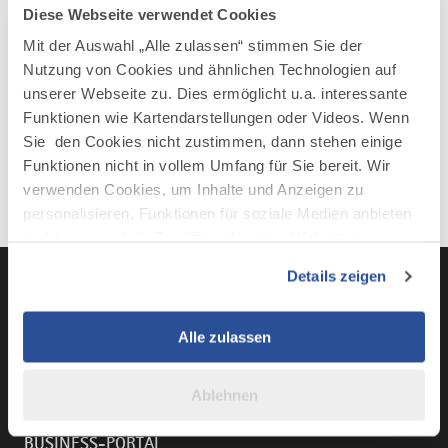
Diese Webseite verwendet Cookies
Mit der Auswahl „Alle zulassen“ stimmen Sie der
Nutzung von Cookies und ähnlichen Technologien auf
unserer Webseite zu. Dies ermöglicht u.a. interessante
Funktionen wie Kartendarstellungen oder Videos. Wenn
Sie den Cookies nicht zustimmen, dann stehen einige
Funktionen nicht in vollem Umfang für Sie bereit. Wir
verwenden Cookies, um Inhalte und Anzeigen zu
personalisieren, Funktionen für soziale Medien anbieten
zu können und die Zugriffe auf unsere Website zu
analysieren. Außerdem geben wir Informationen zu Ihrer
Details zeigen
Verwendung unserer Website an unsere Partner für
soziale Medien, Werbung und Analysen weiter. Unsere
Partner führen diese Informationen möglicherweise mit
LinkedIn
YouTube
Instagra
Fac
Alle zulassen
weiteren Daten zusammen, die Sie ihnen bereitgestellt
haben oder die sie im Rahmen Ihrer Nutzung der Dienste
Ablehnen
gesammelt haben.
BUSINESS-PORTAL